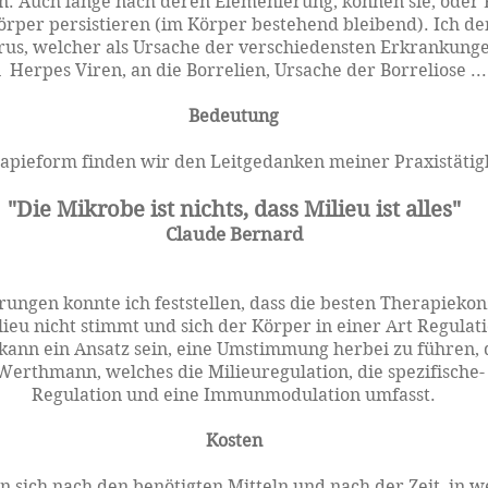
. Auch lange nach deren Elemenierung, können sie, oder 
örper persistieren (im Körper bestehend bleibend). Ich de
irus, welcher als Ursache der verschiedensten Erkrankung
 Herpes Viren, an die Borrelien, Ursache der Borreliose ...
Bedeutung
rapieform finden wir den Leitgedanken meiner Praxistätig
"Die Mikrobe ist nichts, dass Milieu ist alles"
Claude Bernard
ungen konnte ich feststellen, dass die besten Therapiekon
ieu nicht stimmt und sich der Körper in einer Art Regulati
ann ein Ansatz sein, eine Umstimmung herbei zu führen, 
erthmann, welches die Milieuregulation, die spezifische-
Regulation und eine Immunmodulation umfasst.
Kosten
n sich nach den benötigten Mitteln und nach der Zeit, in w