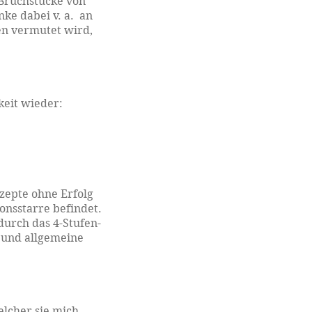
Bruchstücke von
nke dabei v. a. an
en vermutet wird,
keit wieder:
zepte ohne Erfolg
onsstarre befindet.
durch das 4-Stufen-
 und allgemeine
elcher sie mich